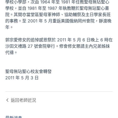
學校小學部，次由 1964 年至 1981 年任教聖母無玷聖心
學校，並自 1981 年至 1987 年執教鞭於聖母無玷聖心書
院。其間亦當堂區聖母軍神師、協助輔祭及主日學家長班
的事務。至 2001 年 5 月重返美國俄納岡州會院，靜渡晚
年。
郭宗愛修女的追悼感恩祭於 2011 年 5 月 6 日晚上 6 時在
沙田文禮路 27 號會院舉行。修會修女懇請主內兄弟姊妹
代禱。
聖母無玷聖心校友會轉發
2011 年 5 月 3 日
返回
老師近況