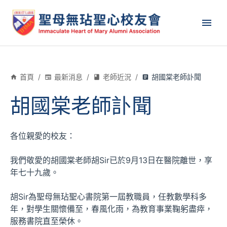
首頁
/
最新消息
/
老師近況
/
胡國棠老師訃聞
胡國棠老師訃聞
各位親愛的校友：
我們敬愛的胡國棠老師胡Sir已於9月13日在醫院離世，享
年七十九歲。
胡Sir為聖母無玷聖心書院第一屆教職員，任教數學科多
年，對學生關懷備至，春風化雨，為教育事業鞠躬盡瘁，
服務書院直至榮休。