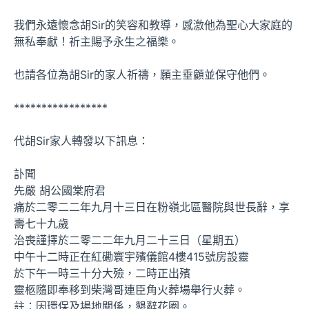
我們永遠懷念胡Sir的笑容和教導，感激他為聖心大家庭的
無私奉獻！祈主賜予永生之福樂。
也請各位為胡Sir的家人祈禱，願主垂顧並保守他們。
*****************
代胡Sir家人轉發以下訊息：
訃聞
先嚴 胡公國棠府君
痛於二零二二年九月十三日在粉嶺北區醫院與世長辭，享
壽七十九歲
治喪謹擇於二零二二年九月二十三日（星期五）
中午十二時正在紅磡寰宇殯儀館4樓415號房設靈
於下午一時三十分大殮，二時正出殯
靈柩隨即奉移到柴灣哥連臣角火葬場舉行火葬。
註：因環保及場地關係，懇辭花圈。