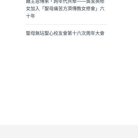
藉主恩傳承，跨年代共聚——吳潔英修
女加入「聖母痛苦方濟傳教女修會」六
十年
聖母無玷聖心校友會第十六次周年大會