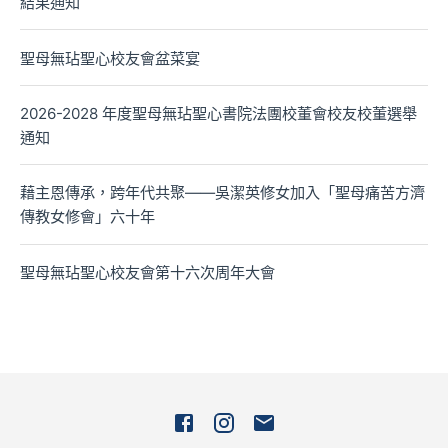
結果通知
聖母無玷聖心校友會盆菜宴
2026-2028 年度聖母無玷聖心書院法團校董會校友校董選舉
通知
藉主恩傳承，跨年代共聚——吳潔英修女加入「聖母痛苦方濟
傳教女修會」六十年
聖母無玷聖心校友會第十六次周年大會