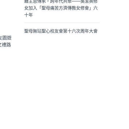
藉主恩傳承，跨年代共聚——吳潔英修
女加入「聖母痛苦方濟傳教女修會」六
十年
聖母無玷聖心校友會第十六次周年大會
友園遊
文禮路