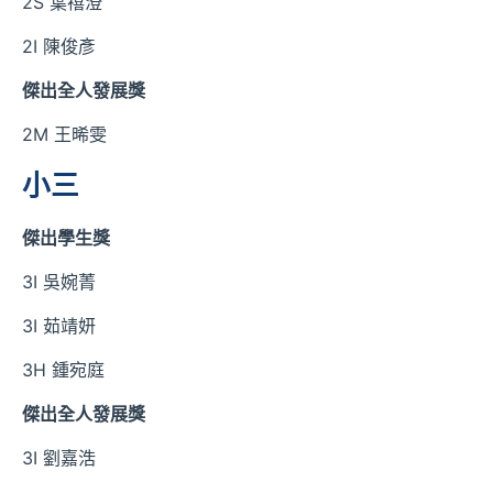
2S 葉禧澄
2I 陳俊彥
傑出全人發展獎
2M 王晞雯
小三
傑出學生獎
3I 吳婉菁
3I 茹靖妍
3H 鍾宛庭
傑出全人發展獎
3I 劉嘉浩