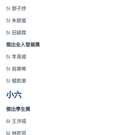
5I 鄧子妤
5I 朱嬿螢
5I 田穎霖
傑出全人發展獎
5I 李青揚
5I 翁樂晞
5I 楊凱樂
小六
傑出學生獎
6I 王沛禧
6I 林熙茵