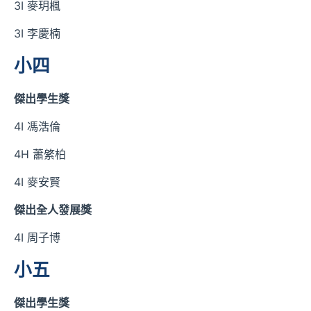
3I 麥玥楓
3I 李慶楠
小四
傑出學生獎
4I 馮浩倫
4H 蕭綮柏
4I 麥安賢
傑出全人發展獎
4I 周子博
小五
傑出學生獎