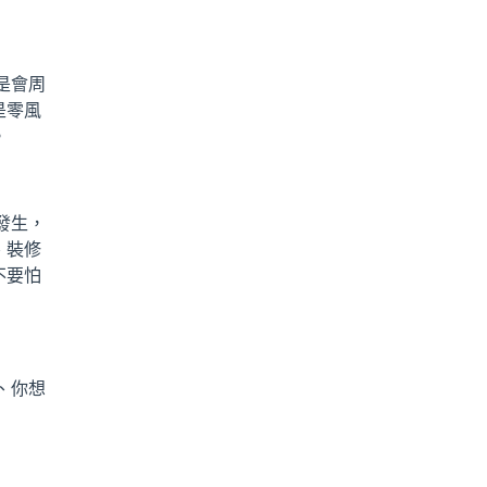
是會周
是零風
。
發生，
、裝修
不要怕
、你想