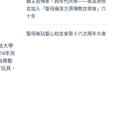
藉主恩傳承，跨年代共聚——吳潔英修
女加入「聖母痛苦方濟傳教女修會」六
十年
聖母無玷聖心校友會第十六次周年大會
技大學
14年另
為推動
育玩具，