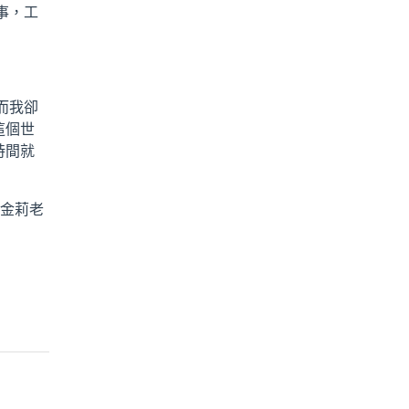
事，工
而我卻
這個世
時間就
蔡金莉老