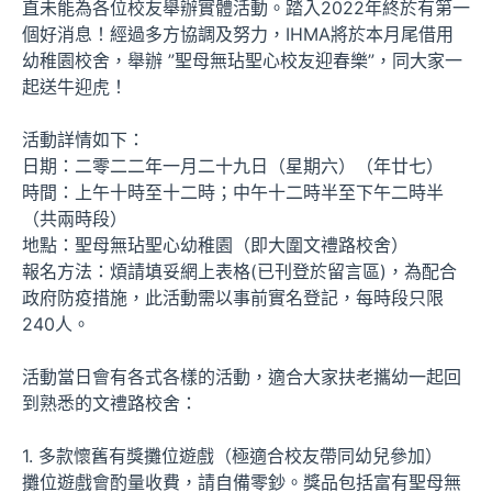
直未能為各位校友舉辦實體活動。踏入2022年終於有第一
個好消息！經過多方協調及努力，IHMA將於本月尾借用
幼稚園校舍，舉辦 ”聖母無玷聖心校友迎春樂”，同大家一
起送牛迎虎！
活動詳情如下：
日期：二零二二年一月二十九日（星期六）（年廿七）
時間：上午十時至十二時；中午十二時半至下午二時半
（共兩時段）
地點：聖母無玷聖心幼稚園（即大圍文禮路校舍）
報名方法：煩請填妥網上表格(已刊登於留言區)，為配合
政府防疫措施，此活動需以事前實名登記，每時段只限
240人。
活動當日會有各式各樣的活動，適合大家扶老攜幼一起回
到熟悉的文禮路校舍：
1. 多款懷舊有獎攤位遊戲（極適合校友帶同幼兒參加）
攤位遊戲會酌量收費，請自備零鈔。獎品包括富有聖母無