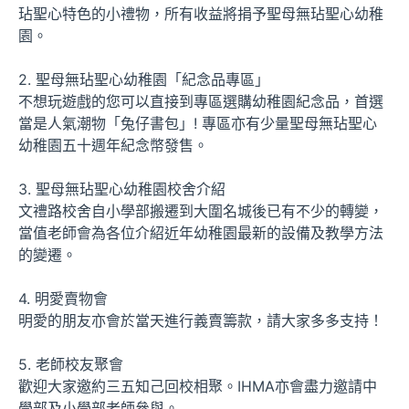
玷聖心特色的小禮物，所有收益將捐予聖母無玷聖心幼稚
園。
2. 聖母無玷聖心幼稚園「紀念品專區」
不想玩遊戲的您可以直接到專區選購幼稚園紀念品，首選
當是人氣潮物「兔仔書包」! 專區亦有少量聖母無玷聖心
幼稚園五十週年紀念幣發售。
3. 聖母無玷聖心幼稚園校舍介紹
文禮路校舍自小學部搬遷到大圍名城後已有不少的轉變，
當值老師會為各位介紹近年幼稚園最新的設備及教學方法
的變遷。
4. 明愛賣物會
明愛的朋友亦會於當天進行義賣籌款，請大家多多支持！
5. 老師校友聚會
歡迎大家邀約三五知己回校相聚。IHMA亦會盡力邀請中
學部及小學部老師參與。