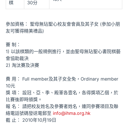
棋
30分
參加資格： 聖母無玷聖心校友會會員及其子女 (參加小朋
友可獲得精美禮品)
賽 制：
1) 以該棋類的一般規例進行，並由聖母無玷聖心書院棋藝
會協助裁決
2) 淘汰賽及決賽
費 用： Full member及其子女全免，Ordinary member
10元
獎 項： 設冠、亞、季、殿軍各壹名，各得獎項乙個，於
比賽後即時頒獎。
報 名： 請把校友姓名及參賽者姓名，連同參賽項目及聯
絡電話號碼發送電郵至
info@ihma.org.hk
截 止： 2010年10月19日