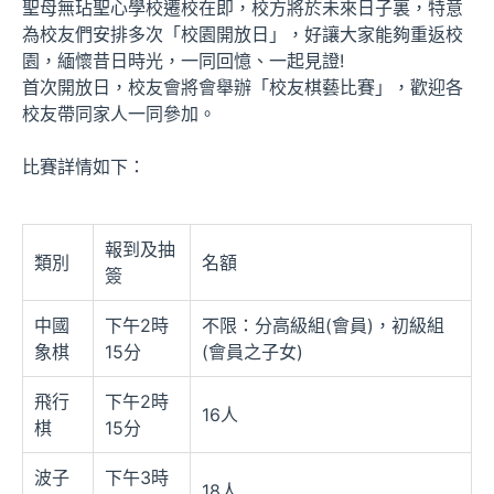
聖母無玷聖心學校遷校在即，校方將於未來日子裏，特意
為校友們安排多次「校園開放日」，好讓大家能夠重返校
園，緬懷昔日時光，一同回憶、一起見證!
首次開放日，校友會將會舉辦「校友棋藝比賽」，歡迎各
校友帶同家人一同參加。
比賽詳情如下：
報到及抽
類別
名額
簽
中國
下午2時
不限：分高級組(會員)，初級組
象棋
15分
(會員之子女)
飛行
下午2時
16人
棋
15分
波子
下午3時
18人