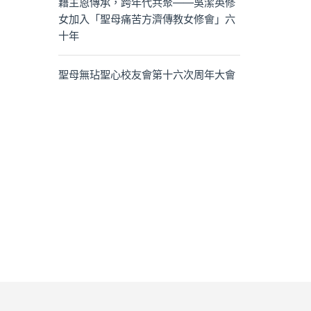
藉主恩傳承，跨年代共聚——吳潔英修
女加入「聖母痛苦方濟傳教女修會」六
十年
聖母無玷聖心校友會第十六次周年大會