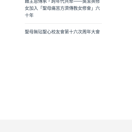
藉主恩傳承，跨年代共聚——吳潔英修
女加入「聖母痛苦方濟傳教女修會」六
十年
聖母無玷聖心校友會第十六次周年大會