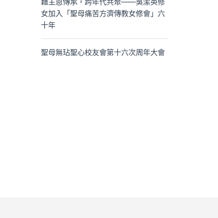
藉主恩傳承，跨年代共聚——吳潔英修
女加入「聖母痛苦方濟傳教女修會」六
十年
聖母無玷聖心校友會第十六次周年大會